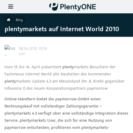
Skip to main content
ion wählen (DE)
Home
Blog
plentymarkets auf Internet World 2010
08.04.2010 13:59
von
Vom 13. bis 14. April präsentiert
plenty
markets Besuchern der
Fachmesse Internet World alle Neuheiten des kommenden
plenty
markets Update 4.3 am Messestand (Nr. 8, direkt gegenüber
Infoarena I) des neuen Kooperationspartners paymorrow.
Online-Händlern bietet die paymorrow GmbH einen
Rechnungskauf mit vollständiger Zahlungsgarantie –
plenty
markets 4.3 verfügt über eine vollständige Integration dieses
Service.
plenty
markets User, die sich für eine Nutzung von
paymorrow entscheiden, profitieren vom
plenty
markets-