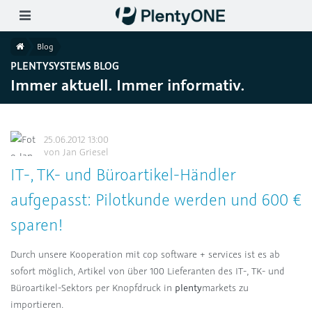
Skip to main content
ion wählen (DE)
Home
Blog
PLENTYSYSTEMS BLOG
Immer aktuell. Immer informativ.
25.06.2012 13:00
von
Jan Griesel
IT-, TK- und Büroartikel-Händler
aufgepasst: Pilotkunde werden und 600 €
sparen!
Durch unsere Kooperation mit cop software + services ist es ab
sofort möglich, Artikel von über 100 Lieferanten des IT-, TK- und
Büroartikel-Sektors per Knopfdruck in
plenty
markets zu
importieren.