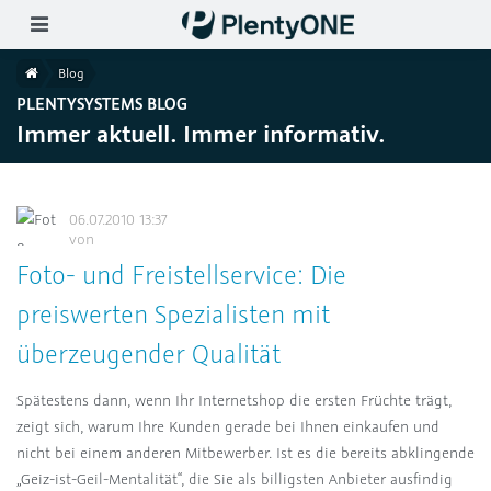
Skip to main content
ion wählen (DE)
Home
Blog
PLENTYSYSTEMS BLOG
Immer aktuell. Immer informativ.
06.07.2010 13:37
von
Foto- und Freistellservice: Die
preiswerten Spezialisten mit
überzeugender Qualität
Spätestens dann, wenn Ihr Internetshop die ersten Früchte trägt,
zeigt sich, warum Ihre Kunden gerade bei Ihnen einkaufen und
nicht bei einem anderen Mitbewerber. Ist es die bereits abklingende
„Geiz-ist-Geil-Mentalität“, die Sie als billigsten Anbieter ausfindig