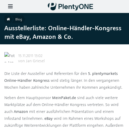
Skip to main content
ion wählen (DE)
Home
Blog
Ausstellerliste: Online-Händler-Kongress
mit eBay, Amazon & Co.
15.11.2011 13:02
von
Jan Griesel
Die Liste der Aussteller und Referenten für den
5. plentymarkets
Online-Händler Kongress
wird stetig länger. In den vergangenen
Wochen haben zahlreiche Unternehmen ihr Kommen angekündigt.
Neben dem Hauptsponsor
MeinPaket.de
sind auch viele weitere
Marktplätze auf dem Online-Händler Kongress vertreten. So wird
auch
Amazon
mit einer ausführlichen Präsentation und einem
Infostand teilnehmen.
eBay
wird im Rahmen eines Workshops auf
zukünftige Weiterentwicklungen der Plattform eingehen. Außerdem